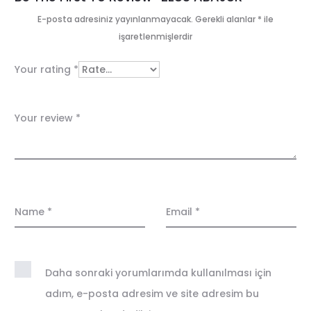
e
E-posta adresiniz yayınlanmayacak.
Gerekli alanlar
*
ile
işaretlenmişlerdir
v
i
Your rating
*
e
w
Your review
*
s
Name
*
Email
*
Daha sonraki yorumlarımda kullanılması için
adım, e-posta adresim ve site adresim bu