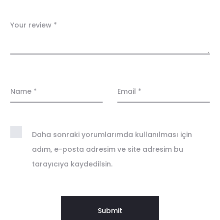
w
s
Your review
*
Name
*
Email
*
Daha sonraki yorumlarımda kullanılması için
adım, e-posta adresim ve site adresim bu
tarayıcıya kaydedilsin.