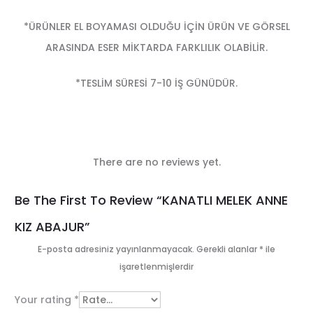
*ÜRÜNLER EL BOYAMASI OLDUĞU İÇİN ÜRÜN VE GÖRSEL
ARASINDA ESER MİKTARDA FARKLILIK OLABİLİR.
*TESLİM SÜRESİ 7-10 İŞ GÜNÜDÜR.
There are no reviews yet.
R
Be The First To Review “KANATLI MELEK ANNE
e
KIZ ABAJUR”
v
E-posta adresiniz yayınlanmayacak.
Gerekli alanlar
*
ile
i
işaretlenmişlerdir
e
Your rating
*