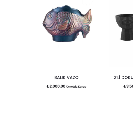
BALIK VAZO
2’Lİ DOK
₺
2.000,00
₺
3.5
Ücretsiz Kargo