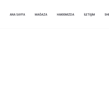
Home
Saksı ve Vazolar
SİYAH CAM VAZO KÜÇÜK
ANA SAYFA
MAĞAZA
HAKKIMIZDA
İLETIŞIM
SH