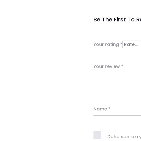
R
Be The First To
e
v
Your rating
*
i
e
Your review
*
w
s
Name
*
Daha sonraki y