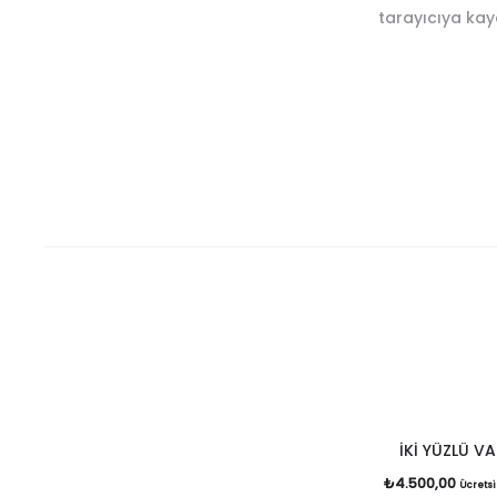
tarayıcıya kayd
İKİ YÜZLÜ V
₺
4.500,00
Ücretsi