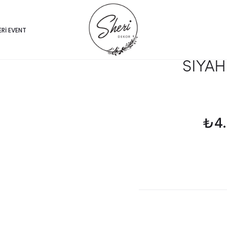
ERI EVENT
SİYA
₺
4