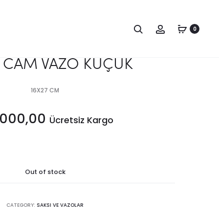
Produc
SİYAH
SİYAH
CAM
CAM
0
naviga
VAZO
KUPA
BÜYÜK
VAZO
H CAM VAZO KÜÇÜK
BÜYÜK
16X27 CM
.000,00
Ücretsiz Kargo
Out of stock
CATEGORY:
SAKSI VE VAZOLAR