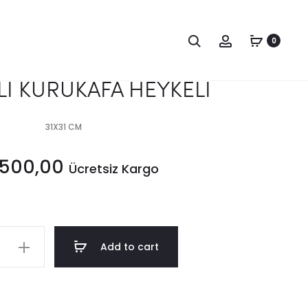
Produc
BÜYÜK
AFRİKALI
AT
KADIN
0
naviga
BÜST
HEYKELİ
İ KURUKAFA HEYKELİ
31X31 CM
.500,00
Ücretsiz Kargo
Add to cart
FA
y