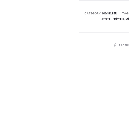
CATEGORY:
HEYKELLER
TAG
HEYKELHEDIYELIK
,
MI
SHARE
FACEB