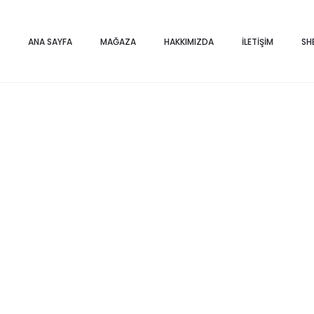
Home
Heykeller
MİĞFERLİ KURUKAFA HEYKELİ
ANA SAYFA
MAĞAZA
HAKKIMIZDA
İLETIŞIM
SH