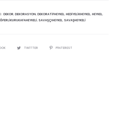
S:
DEKOR
,
DEKORASYON
,
DEKORATIFHEYKEL
,
HEDIYELIKHEYKEL
,
HEYKEL
,
ĞFERLIKURUKAFAHEYKELI
,
SAVAŞÇIHEYKEL
,
SAVAŞHEYKELI
OOK
TWITTER
PINTEREST