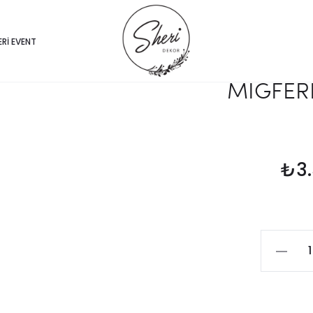
ERI EVENT
MİĞFERL
₺
3
MİĞFERLİ
KURUKA
HEYKELİ
quantit