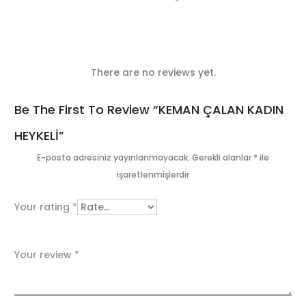
There are no reviews yet.
R
Be The First To Review “KEMAN ÇALAN KADIN
e
HEYKELİ”
v
E-posta adresiniz yayınlanmayacak.
Gerekli alanlar
*
ile
i
işaretlenmişlerdir
e
Your rating
*
w
s
Your review
*