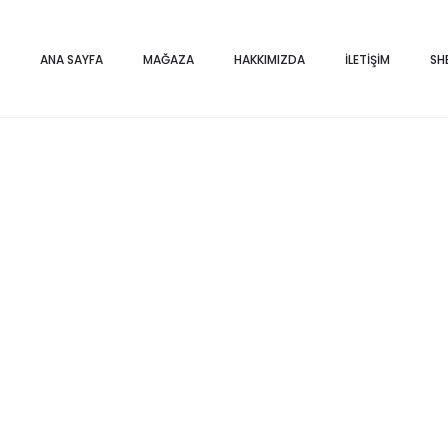
Home
Saksı ve Vazolar
2’Lİ DOKULU YÜZ SAKSI MAVİ ESKİTME
ANA SAYFA
MAĞAZA
HAKKIMIZDA
İLETIŞIM
SH