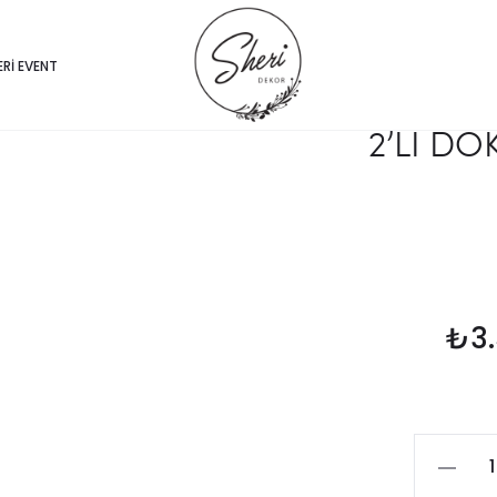
ERI EVENT
2’Lİ DO
₺
3
2'Lİ
DOKULU