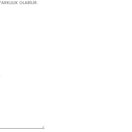
RKLILIK OLABİLİR.
r