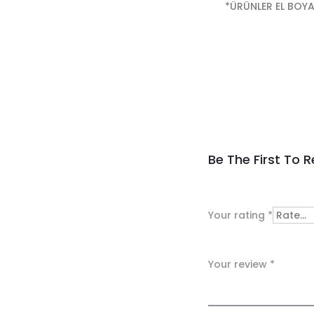
*ÜRÜNLER EL BOYA
R
Be The First To 
e
v
Your rating
*
i
e
Your review
*
w
s