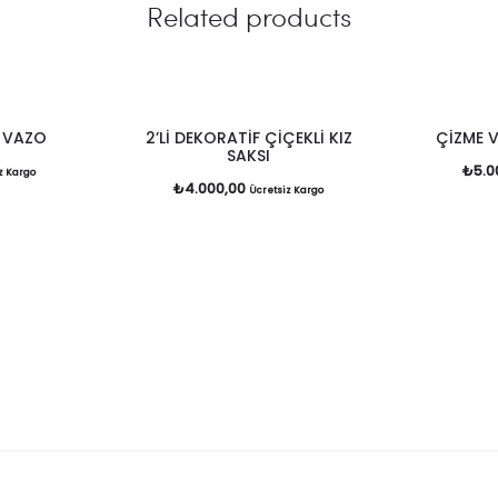
Related products
 VAZO
2’Lİ DEKORATİF ÇİÇEKLİ KIZ
ÇİZME 
SAKSI
₺
5.0
z Kargo
₺
4.000,00
Ücretsiz Kargo