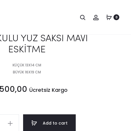
Produc
ATLI
FİL
VAZO
DUVAR
0
naviga
SİYAH-
AKSESUARI
BEYAZ
GRİ-
KULU YÜZ SAKSI MAVİ
GOLD
ESKİTME
KÜÇÜK 13X14 CM
BÜYÜK 16X19 CM
.500,00
Ücretsiz Kargo
Add to cart