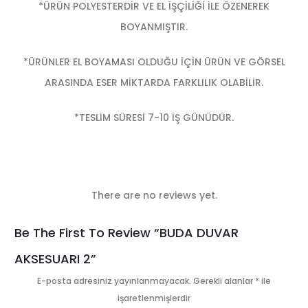
*ÜRÜN POLYESTERDİR VE EL İŞÇİLİĞİ İLE ÖZENEREK
BOYANMIŞTIR.
*ÜRÜNLER EL BOYAMASI OLDUĞU İÇİN ÜRÜN VE GÖRSEL
ARASINDA ESER MİKTARDA FARKLILIK OLABİLİR.
*TESLİM SÜRESİ 7-10 İŞ GÜNÜDÜR.
There are no reviews yet.
R
Be The First To Review “BUDA DUVAR
e
AKSESUARI 2”
v
E-posta adresiniz yayınlanmayacak.
Gerekli alanlar
*
ile
i
işaretlenmişlerdir