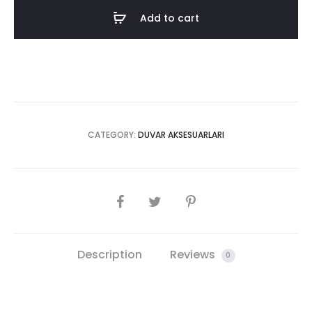
2
Add to cart
quantity
CATEGORY:
DUVAR AKSESUARLARI
SHARE
Description
Reviews
0