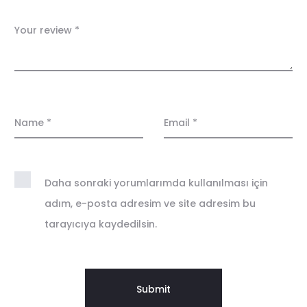
e
w
Your review
*
s
Name
*
Email
*
Daha sonraki yorumlarımda kullanılması için
adım, e-posta adresim ve site adresim bu
tarayıcıya kaydedilsin.