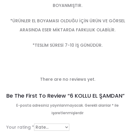
BOYANMIŞTIR.
*ÜRÜNLER EL BOYAMASI OLDUĞU İÇİN ÜRÜN VE GÖRSEL
ARASINDA ESER MİKTARDA FARKLILIK OLABİLİR.
*TESLİM SÜRESİ 7-10 İŞ GÜNÜDÜR.
There are no reviews yet.
R
Be The First To Review “6 KOLLU EL ŞAMDAN”
e
E-posta adresiniz yayınlanmayacak.
Gerekli alanlar
*
ile
işaretlenmişlerdir
v
i
Your rating
*