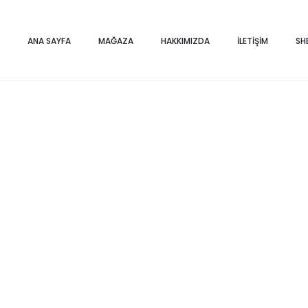
Home
Saksı ve Vazolar
3’LÜ DÜŞÜNEN DOKULU SAKSI BRONZ
ANA SAYFA
MAĞAZA
HAKKIMIZDA
İLETIŞIM
SH