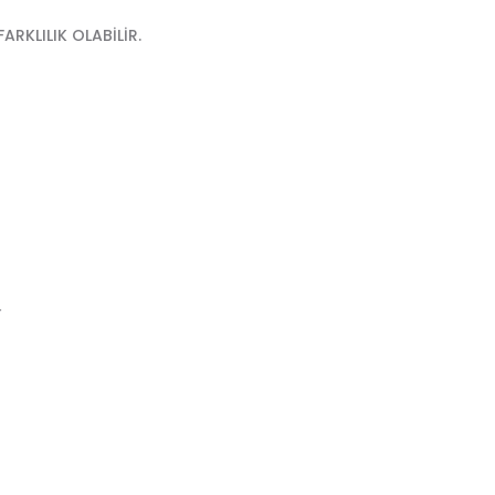
RKLILIK OLABİLİR.
r