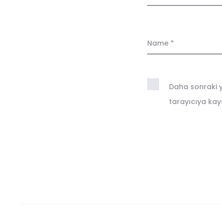
s
Name
*
Daha sonraki y
tarayıcıya kayd