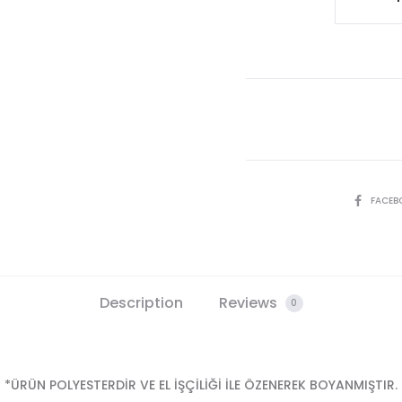
DÜŞÜNE
DOKULU
SAKSI
BRONZ
quantit
SHARE
FACEB
Description
Reviews
0
*ÜRÜN POLYESTERDİR VE EL İŞÇİLİĞİ İLE ÖZENEREK BOYANMIŞTIR.