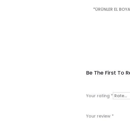
*ÜRÜNLER EL BOYA
R
Be The First To
e
v
Your rating
*
i
e
Your review
*
w