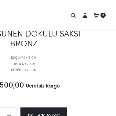
Produc
3’LÜ
BÜYÜK
DÜŞÜNEN
YARIM
0
naviga
DOKULU
YÜZ
SAKSI
SAKSI
ŞÜNEN DOKULU SAKSI
SİYAH
GÜMÜŞ
BRONZ
KÜÇÜK 10X15 CM
ORTA 12X21 CM
BÜYÜK 9X20 CM
.500,00
Ücretsiz Kargo
Add to cart