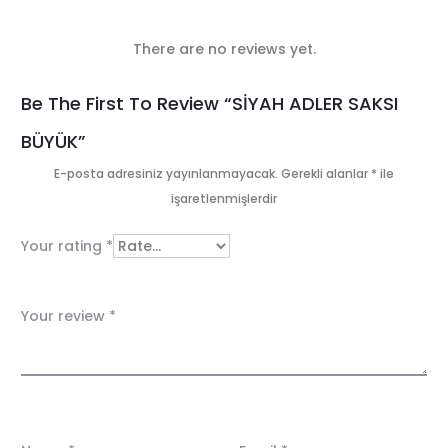
There are no reviews yet.
R
Be The First To Review “SİYAH ADLER SAKSI
e
BÜYÜK”
v
E-posta adresiniz yayınlanmayacak.
Gerekli alanlar
*
ile
i
işaretlenmişlerdir
e
Your rating
*
w
s
Your review
*